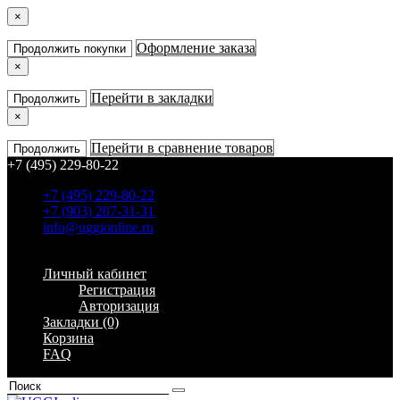
×
Оформление заказа
Продолжить покупки
×
Перейти в закладки
Продолжить
×
Перейти в сравнение товаров
Продолжить
+7 (495) 229-80-22
+7 (495) 229-80-22
+7 (903) 207-31-31
info@uggionline.ru
Заказ звонка
Личный кабинет
Регистрация
Авторизация
Закладки (0)
Корзина
FAQ