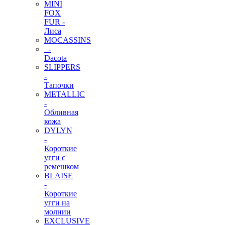
MINI
FOX
FUR -
Лиса
MOCASSINS
-
Dacota
SLIPPERS
-
Тапочки
METALLIC
-
Обливная
кожа
DYLYN
-
Короткие
угги с
ремешком
BLAISE
-
Короткие
угги на
молнии
EXCLUSIVE