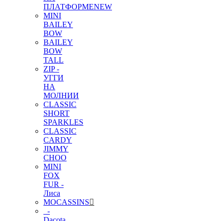
ПЛАТФОРМЕ
NEW
MINI
BAILEY
BOW
BAILEY
BOW
TALL
ZIP -
УГГИ
НА
МОЛНИИ
CLASSIC
SHORT
SPARKLES
CLASSIC
CARDY
JIMMY
CHOO
MINI
FOX
FUR -
Лиса
MOCASSINS
-
Dacota