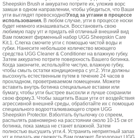
Sheepskin Brush и аккуратно потрите их, уложив ворс
замши в одном направлении, чтобы убедиться, что Ваши
угги выглядят превосходно!
Уход за уггами в процессе
использования.
В любом случае, угги в процессе носки
будет немного изнашиваться. Восстановить свою
любимую пару угг и придать ей отличный внешний вид
Вам поможет фирменный набор UGG Sheepskin Care
Kit.1. Слегка смочите угги с помощью чистой воды и
губки. Нанесите небольшое количество моющего
средства UGG Cleaner & Conditioner на влажную губку.
Затем аккуратно потрите поверхность Вашего ботинка.
Когда закончите, используйте чистую, влажную губку,
чтобы смыть остатки кондиционера с угг.2. Угги должны
высохнуть естественным путем в течение 24 часов в
прохладном, проветриваемом помещении. Можете
вставить внутрь ботинка специальные вставки или
бумагу, чтобы угги быстрее высохли и лучше сохранили
свою форму.3. Чтобы защитить Ваши угги от воздействия
агрессивной внешней среды, обработайте их с помощью
специального водоотталкивающего спрея UGG
Sheepskin Protector. Взболтать бутылочку со спреем,
распылять равномерно на расстоянии около 10-15 см от
ботинка, пока замша не станет влажной. Затем
полностью высушить угги.4. Устранить неприятный запах
угг и придать им свежесть Вам поможет Дезодорант UGG