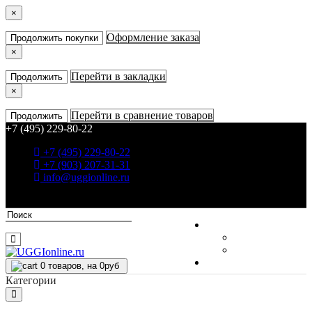
×
Оформление заказа
Продолжить покупки
×
Перейти в закладки
Продолжить
×
Перейти в сравнение товаров
Продолжить
+7 (495) 229-80-22
+7 (495) 229-80-22
+7 (903) 207-31-31
info@uggionline.ru
Быстрый заказ
Личный кабинет
Регистрация
Авторизация
Закладки (0)
0
товаров, на 0руб
Корзина
Категории
FAQ
В корзине пусто!