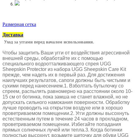
Размерная сетка
Доставка
Уход за уггами перед началом использования.
Чтобы защитить Ваши угги от воздействия агрессивной
внешней среды, обработайте их с помощью
специального водоотталкивающего спрея UGG
Sheepskin Protector из набора UGG Sheepskin Care Kit
прежде, чем надеть их в первый раз. Для достижения
наилучших результатов, сапоги должны быть чистыми и
сухими перед нанесением.1. Взболтать бутылочку со
спреем, распылять равномерно на расстоянии около 10-
15 см от ботинка, пока замша не станет влажной, но не
допускать сильного намокания поверхности. Обработку
лучше проводить на открытом воздухе или в хорошо
проветриваемом помещении.2. Угги должны высохнуть
естественным путем в течение 24 часов в прохладном,
проветриваемом помещении. Избегайте попадания
прямых солнечных лучей или тепла.3. Когда ботинки
полностью высохнут, возьмите щеточку для обуви UGG