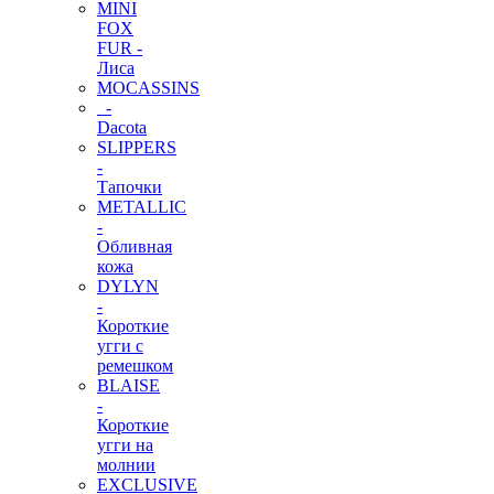
MINI
FOX
FUR -
Лиса
MOCASSINS
-
Dacota
SLIPPERS
-
Тапочки
METALLIC
-
Обливная
кожа
DYLYN
-
Короткие
угги с
ремешком
BLAISE
-
Короткие
угги на
молнии
EXCLUSIVE