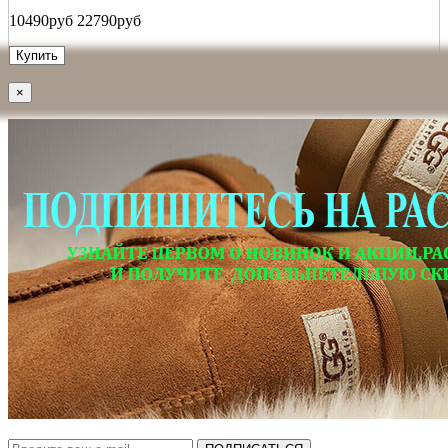
10490руб
22790руб
Купить
×