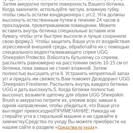
Затем аккуратно потрите поверхность Вашего ботинка.
Когда закончите, используйте чистую, влажную губку,
чтобы смыть остатки кондиционера с угг.2. Угги должны
высохнуть естественным путем в течение 24 часов в
прохладном, проветриваемом помещении. Можете
вставить внутрь ботинка специальные вставки или
бумагу, чтобы угги быстрее высохли и лучше сохранили
свою форму.3. Чтобы защитить Ваши угги от воздействия
агрессивной внешней среды, обработайте их с помощью
специального водоотталкивающего спрея UGG
Sheepskin Protector. Взболтать бутылочку со спреем,
распылять равномерно на расстоянии около 10-15 см от
ботинка, пока замша не станет влажной. Затем
полностью высушить угги.4. Устранить неприятный запах
угг и придать им свежесть Вам поможет Дезодорант UGG
Sheepskin Freshener. Распылить внутрь каждого ботинка
UGG и дать высохнуть.5. Когда ботинки полностью
высохнут, возьмите щеточку для обуви UGG Sheepskin
Brush и аккуратно потрите их, уложив ворс замши в
одном направлении, чтобы убедиться, что Ваши угги
выглядят превосходно!ПРИМЕЧАНИЕ: Никогда не
стирайте угги в стиральной машине и не сдавайте в
химчистку.Средства по уходу Вы можете приобрести на
нашем сайте в разделе «
».
Средства по уходу