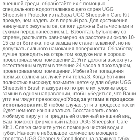
внешней среды, обработайте их с помощью
специального водоотталкивающего спрея UGG
Sheepskin Protector из набора UGG Sheepskin Care Kit
прежде, чем надеть их в первый раз. Для достижения
наилучших результатов, сапоги должны быть чистыми и
сухими перед нанесением.1. Взболтать бутылочку со
спреем, распылять равномерно на расстоянии около 10-
15 см от ботинка, пока замша не станет влажной, но не
допускать сильного намокания поверхности. Обработку
лучше проводить на открытом воздухе или в хорошо
проветриваемом помещении.2. Угги должны высохнуть
естественным путем в течение 24 часов в прохладном,
проветриваемом помещении. Избегайте попадания
прямых солнечных лучей или тепла.3. Когда ботинки
полностью высохнут, возьмите щеточку для обуви UGG
Sheepskin Brush и аккуратно потрите их, уложив ворс
замши в одном направлении, чтобы убедиться, что Ваши
угги выглядят превосходно!
Уход за уггами в процессе
использования.
В любом случае, угги в процессе носки
будет немного изнашиваться. Восстановить свою
любимую пару угг и придать ей отличный внешний вид
Вам поможет фирменный набор UGG Sheepskin Care
Kit.1. Слегка смочите угги с помощью чистой воды и
губки. Нанесите небольшое количество моющего
средства UGG Cleaner & Conditioner на влажную губку.